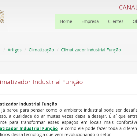
CANAL
Home
Empresa
Clientes
O
e
Artigos
Climatização
Climatizador Industrial Função
limatizador Industrial Função
atizador Industrial Função
 já parou para pensar como o ambiente industrial pode ser desa
sso, a qualidade do ar muitas vezes deixa a desejar. É aí que entra
iente para transformar esses espaços em locais mais confortáve
atizador Industrial Função
e como ele pode fazer toda a diferenç
fícios dessa tecnologia que vem revolucionando o setor!