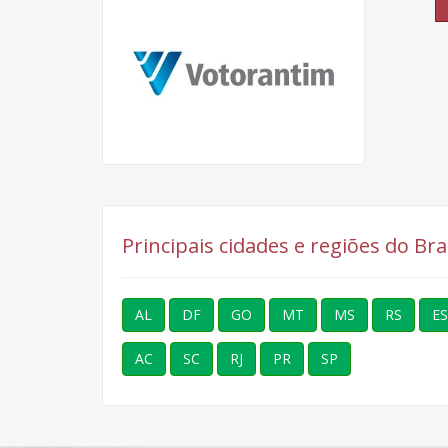
Principais cidades e regiões do Br
AL
DF
GO
MT
MS
RS
ES
AC
SC
RJ
PR
SP