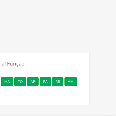
ial Função:
MA
TO
AP
PA
RR
AM