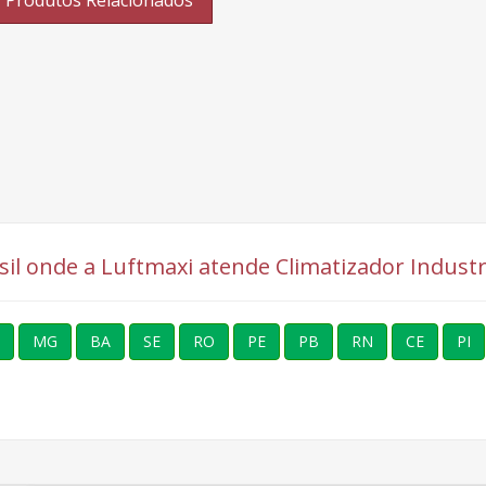
asil onde a Luftmaxi atende Climatizador Industr
MG
BA
SE
RO
PE
PB
RN
CE
PI