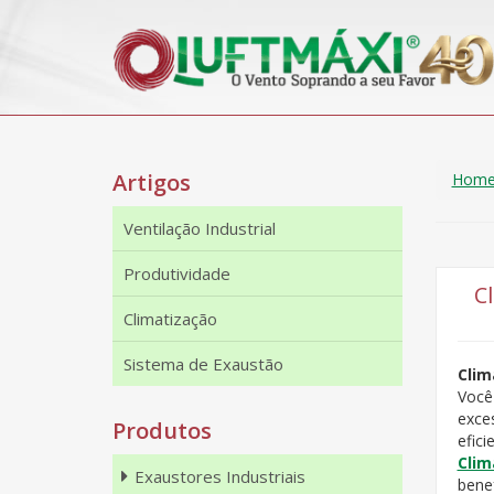
Artigos
Hom
Ventilação Industrial
Produtividade
C
Climatização
Sistema de Exaustão
Clim
Você
exce
Produtos
efic
Clim
Exaustores Industriais
bene