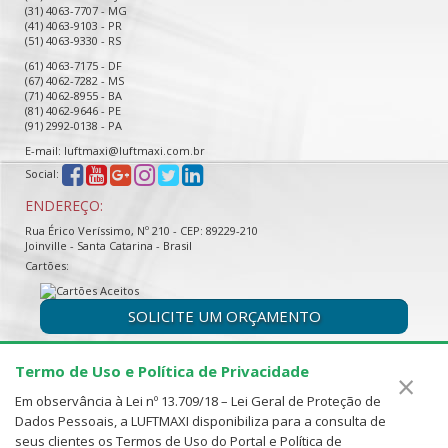
(31) 4063-7707 - MG
(41) 4063-9103 - PR
(51) 4063-9330 - RS
(61) 4063-7175 - DF
(67) 4062-7282 - MS
(71) 4062-8955 - BA
(81) 4062-9646 - PE
(91) 2992-0138 - PA
E-mail: luftmaxi@luftmaxi.com.br
Social:
ENDEREÇO:
Rua Érico Veríssimo, Nº 210 - CEP: 89229-210
Joinville - Santa Catarina - Brasil
Cartões:
SOLICITE UM ORÇAMENTO
Termo de Uso e Política de Privacidade
×
Em observância à Lei nº 13.709/18 – Lei Geral de Proteção de
Dados Pessoais, a LUFTMAXI disponibiliza para a consulta de
seus clientes os Termos de Uso do Portal e Política de