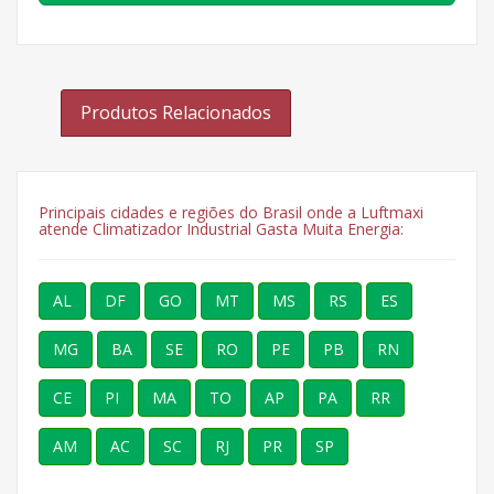
Produtos Relacionados
Principais cidades e regiões do Brasil onde a Luftmaxi
atende Climatizador Industrial Gasta Muita Energia:
AL
DF
GO
MT
MS
RS
ES
MG
BA
SE
RO
PE
PB
RN
CE
PI
MA
TO
AP
PA
RR
AM
AC
SC
RJ
PR
SP