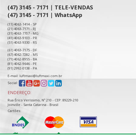
(47) 3145 - 7171 | TELE-VENDAS
(47) 3145 - 7171 | WhatsApp
(11) 4063-1414 - SP
(21) 4063-7171 - RJ
(31) 4063-7707 - MG
(41) 4063-9103 - PR
(51) 4063-9330 - RS
(61) 4063-7175 - DF
(67) 4062-7282 - MS
(71) 4062-8955 - BA
(81) 4062-9646 - PE
(91) 2992-0138 - PA
E-mail: luftmaxi@luftmaxi.com.br
Social:
ENDEREÇO:
Rua Érico Veríssimo, Nº 210 - CEP: 89229-210
Joinville - Santa Catarina - Brasil
Cartões: