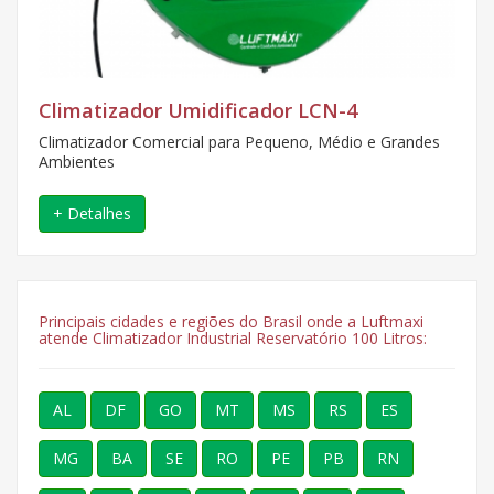
Climatizador Umidificador LCN-4
Climatizador Comercial para Pequeno, Médio e Grandes
Ambientes
+ Detalhes
Principais cidades e regiões do Brasil onde a Luftmaxi
atende Climatizador Industrial Reservatório 100 Litros:
AL
DF
GO
MT
MS
RS
ES
MG
BA
SE
RO
PE
PB
RN