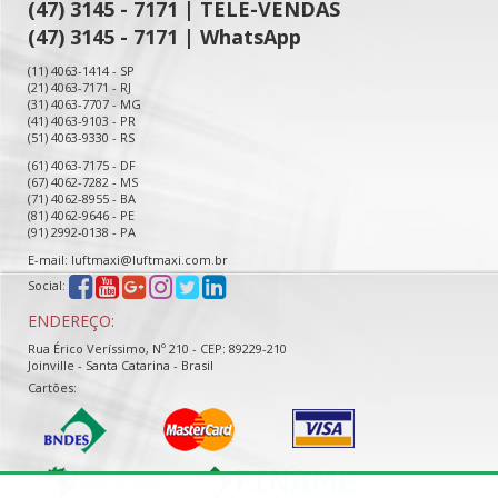
(47) 3145 - 7171 | TELE-VENDAS
(47) 3145 - 7171 | WhatsApp
(11) 4063-1414 - SP
(21) 4063-7171 - RJ
(31) 4063-7707 - MG
(41) 4063-9103 - PR
(51) 4063-9330 - RS
(61) 4063-7175 - DF
(67) 4062-7282 - MS
(71) 4062-8955 - BA
(81) 4062-9646 - PE
(91) 2992-0138 - PA
E-mail: luftmaxi@luftmaxi.com.br
Social:
ENDEREÇO:
Rua Érico Veríssimo, Nº 210 - CEP: 89229-210
Joinville - Santa Catarina - Brasil
Cartões: