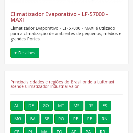
Climatizador Evaporativo - LF-57000 -
MAXI
Climatizador Evaporativo - LF-57000 - MAXI é utilizado
para a climatização de ambientes de pequenos, médios e
grandes Portes.
+ Detalhes
Principais cidades e regiões do Brasil onde a Luftmaxi
atende Climatizador Industrial Valor:
AL
DF
GO
MT
MS
RS
ES
MG
BA
SE
RO
PE
PB
RN
CE
PI
MA
TO
AP
PA
RR