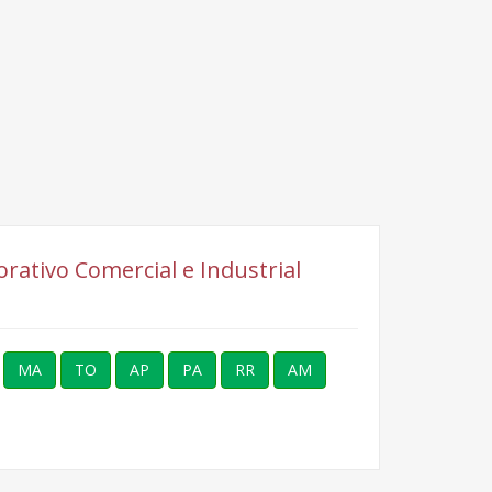
orativo Comercial e Industrial
MA
TO
AP
PA
RR
AM