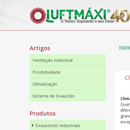
Artigos
Hom
Ventilação Industrial
Produtividade
C
Climatização
Sistema de Exaustão
Clim
Quan
dife
Produtos
gran
exce
Exaustores Industriais