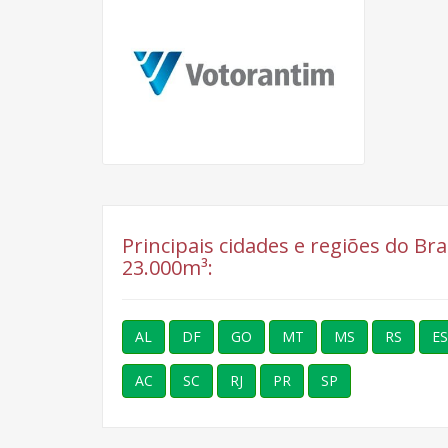
Principais cidades e regiões do Br
23.000m³:
AL
DF
GO
MT
MS
RS
ES
AC
SC
RJ
PR
SP