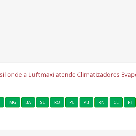
asil onde a Luftmaxi atende Climatizadores Evap
MG
BA
SE
RO
PE
PB
RN
CE
PI