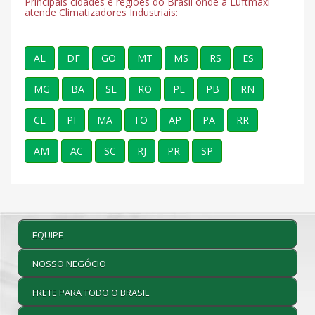
Principais cidades e regiões do Brasil onde a Luftmaxi
atende Climatizadores Industriais:
AL
DF
GO
MT
MS
RS
ES
MG
BA
SE
RO
PE
PB
RN
CE
PI
MA
TO
AP
PA
RR
AM
AC
SC
RJ
PR
SP
EQUIPE
NOSSO NEGÓCIO
FRETE PARA TODO O BRASIL