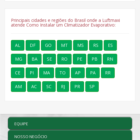
Principais cidades e regiões do Brasil onde a Luftmaxi
atende Como Instalar um Climatizador Evaporativo:
AL
DF
GO
MT
MS
RS
ES
MG
BA
SE
RO
PE
PB
RN
CE
PI
MA
TO
AP
PA
RR
AM
AC
SC
RJ
PR
SP
EQUIPE
NOSSO NEGÓCIO