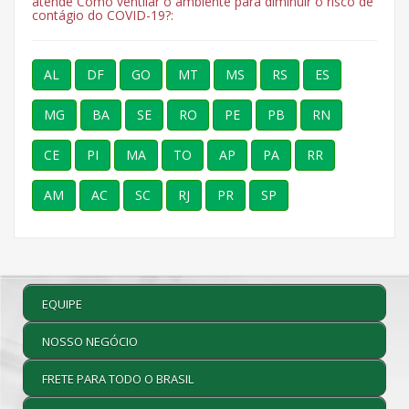
atende Como ventilar o ambiente para diminuir o risco de
contágio do COVID-19?:
AL
DF
GO
MT
MS
RS
ES
MG
BA
SE
RO
PE
PB
RN
CE
PI
MA
TO
AP
PA
RR
AM
AC
SC
RJ
PR
SP
EQUIPE
NOSSO NEGÓCIO
FRETE PARA TODO O BRASIL