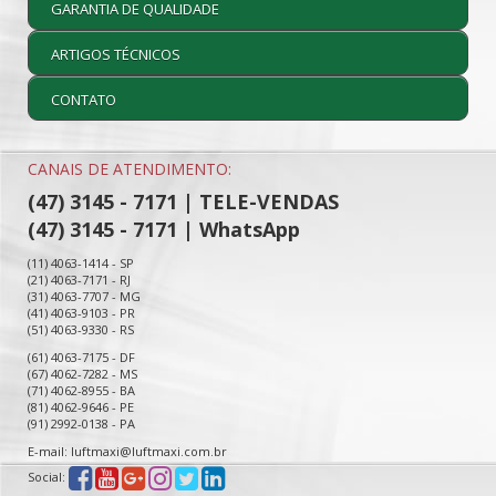
GARANTIA DE QUALIDADE
ARTIGOS TÉCNICOS
CONTATO
CANAIS DE ATENDIMENTO:
(47) 3145 - 7171 | TELE-VENDAS
(47) 3145 - 7171 | WhatsApp
(11) 4063-1414 - SP
(21) 4063-7171 - RJ
(31) 4063-7707 - MG
(41) 4063-9103 - PR
(51) 4063-9330 - RS
(61) 4063-7175 - DF
(67) 4062-7282 - MS
(71) 4062-8955 - BA
(81) 4062-9646 - PE
(91) 2992-0138 - PA
E-mail: luftmaxi@luftmaxi.com.br
Social: