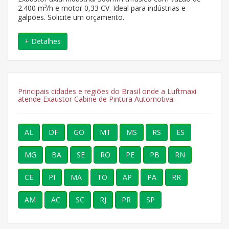
2.400 m³/h e motor 0,33 CV. Ideal para indústrias e
galpões. Solicite um orçamento.
+ Detalhes
Principais cidades e regiões do Brasil onde a Luftmaxi
atende Exaustor Cabine de Pintura Automotiva:
AL
DF
GO
MT
MS
RS
ES
MG
BA
SE
RO
PE
PB
RN
CE
PI
MA
TO
AP
PA
RR
AM
AC
SC
RJ
PR
SP