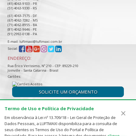
(41) 4063-9103 - PR
(51) 4063-9330 - RS
(61) 4063-7175 - DF
(67) 4062-7282 - MS
(71) 4062-8955 - BA
(81) 4062-9646 - PE
(91) 2992-0138 - PA
E-mail: luftmaxi@luftmaxi.com.br
Social:
ENDEREÇO:
Rua Érico Veríssimo, Nº 210 - CEP: 89229-210
Joinville - Santa Catarina - Brasil
Cartões:
SOLICITE UM ORÇAMENTO
Termo de Uso e Política de Privacidade
×
Em observância à Lei nº 13.709/18 – Lei Geral de Proteção de
Dados Pessoais, a LUFTMAXI disponibiliza para a consulta de
seus clientes os Termos de Uso do Portal e Política de
Privacidade. Para ter acesso à íntegra dos documentos
clique