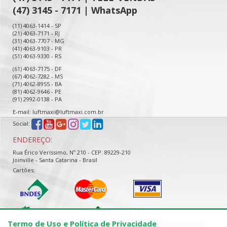
(47) 3145 - 7171 | WhatsApp
(11) 4063-1414 - SP
(21) 4063-7171 - RJ
(31) 4063-7707 - MG
(41) 4063-9103 - PR
(51) 4063-9330 - RS
(61) 4063-7175 - DF
(67) 4062-7282 - MS
(71) 4062-8955 - BA
(81) 4062-9646 - PE
(91) 2992-0138 - PA
E-mail: luftmaxi@luftmaxi.com.br
Social:
ENDEREÇO:
Rua Érico Veríssimo, Nº 210 - CEP: 89229-210
Joinville - Santa Catarina - Brasil
Cartões:
Termo de Uso e Política de Privacidade