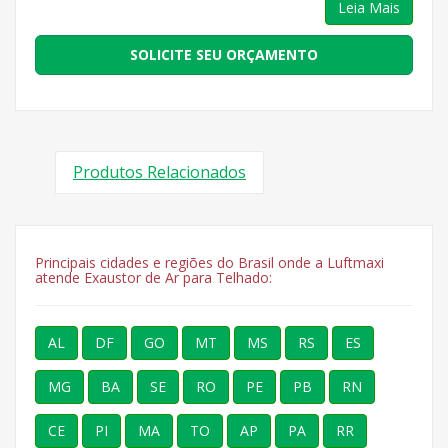
Leia Mais
SOLICITE SEU ORÇAMENTO
Produtos Relacionados
Principais cidades e regiões do Brasil onde a Luftmaxi
atende Exaustor de Ar para Telhado:
AL
DF
GO
MT
MS
RS
ES
MG
BA
SE
RO
PE
PB
RN
CE
PI
MA
TO
AP
PA
RR