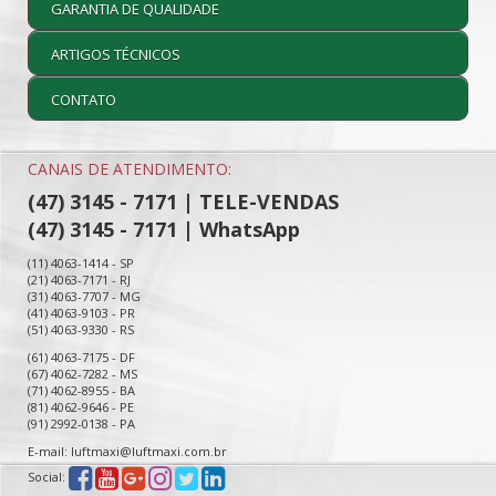
GARANTIA DE QUALIDADE
ARTIGOS TÉCNICOS
CONTATO
CANAIS DE ATENDIMENTO:
(47) 3145 - 7171 | TELE-VENDAS
(47) 3145 - 7171 | WhatsApp
(11) 4063-1414 - SP
(21) 4063-7171 - RJ
(31) 4063-7707 - MG
(41) 4063-9103 - PR
(51) 4063-9330 - RS
(61) 4063-7175 - DF
(67) 4062-7282 - MS
(71) 4062-8955 - BA
(81) 4062-9646 - PE
(91) 2992-0138 - PA
E-mail: luftmaxi@luftmaxi.com.br
Social: