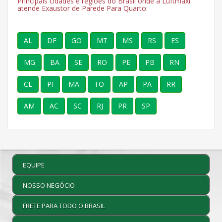
Principais cidades e regiões do Brasil onde a Luftmaxi
atende Exaustor de Parede Para Quarto:
AL
DF
GO
MT
MS
RS
ES
MG
BA
SE
RO
PE
PB
RN
CE
PI
MA
TO
AP
PA
RR
AM
AC
SC
RJ
PR
SP
EQUIPE
NOSSO NEGÓCIO
FRETE PARA TODO O BRASIL