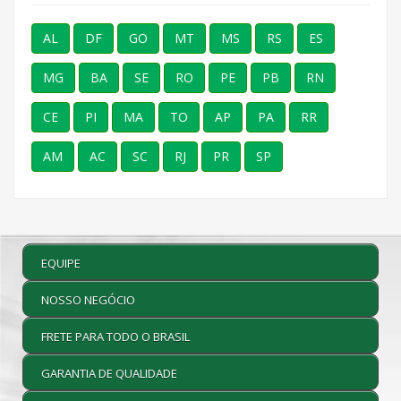
AL
DF
GO
MT
MS
RS
ES
MG
BA
SE
RO
PE
PB
RN
CE
PI
MA
TO
AP
PA
RR
AM
AC
SC
RJ
PR
SP
EQUIPE
NOSSO NEGÓCIO
FRETE PARA TODO O BRASIL
GARANTIA DE QUALIDADE