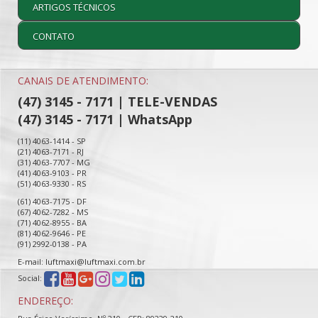
ARTIGOS TÉCNICOS
CONTATO
CANAIS DE ATENDIMENTO:
(47) 3145 - 7171 | TELE-VENDAS
(47) 3145 - 7171 | WhatsApp
(11) 4063-1414 - SP
(21) 4063-7171 - RJ
(31) 4063-7707 - MG
(41) 4063-9103 - PR
(51) 4063-9330 - RS
(61) 4063-7175 - DF
(67) 4062-7282 - MS
(71) 4062-8955 - BA
(81) 4062-9646 - PE
(91) 2992-0138 - PA
E-mail: luftmaxi@luftmaxi.com.br
Social:
ENDEREÇO: