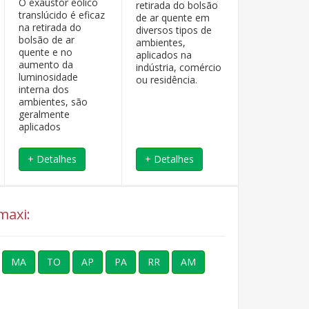
O exaustor eólico
retirada do bolsão
retirada do 
translúcido é eficaz
de ar quente em
de ar quent
na retirada do
diversos tipos de
diversos tip
bolsão de ar
ambientes,
ambientes,
quente e no
aplicados na
aplicados na
aumento da
indústria, comércio
indústria, c
luminosidade
ou residência.
ou residênci
interna dos
ambientes, são
geralmente
aplicados
+ Detalhes
+ Detalhes
+ Detalhe
maxi:
MA
TO
AP
PA
RR
AM