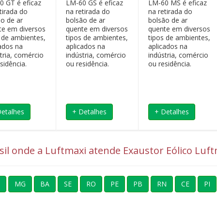
0 GT é eficaz
LM-60 GS é eficaz
LM-60 MS é eficaz
tirada do
na retirada do
na retirada do
ão de ar
bolsão de ar
bolsão de ar
te em diversos
quente em diversos
quente em diversos
s de ambientes,
tipos de ambientes,
tipos de ambientes,
cados na
aplicados na
aplicados na
tria, comércio
indústria, comércio
indústria, comércio
sidência.
ou residência.
ou residência.
Detalhes
+ Detalhes
+ Detalhes
asil onde a Luftmaxi atende Exaustor Eólico Luft
MG
BA
SE
RO
PE
PB
RN
CE
PI