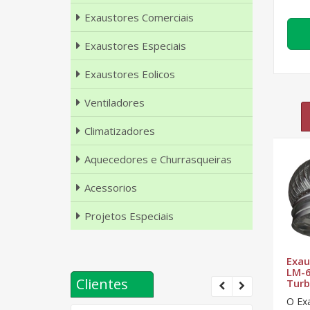
Exaustores Comerciais
Exaustores Especiais
Exaustores Eolicos
Ventiladores
Climatizadores
Aquecedores e Churrasqueiras
Acessorios
Projetos Especiais
co -
Exaustor Eólico -
Exaustor Eólico -
Exau
LM-30 Gold
LM-20 Gold
LM-6
Clientes
Tur
ico -
O Exaustor Eólico -
O Exaustor Eólico
O Ex
z na
LM-30 é eficaz na
LM-20 é eficaz na