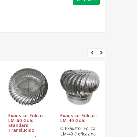
Exaustor Eólico -
Exaustor Eólico -
Exaustor Eó
LM-60 Gold
LM-40 Gold
LM-30 Gol
Standard
O Exaustor Eólico -
O Exaustor E
Translucido
LM-40 é eficaz na
LM-30 é efi