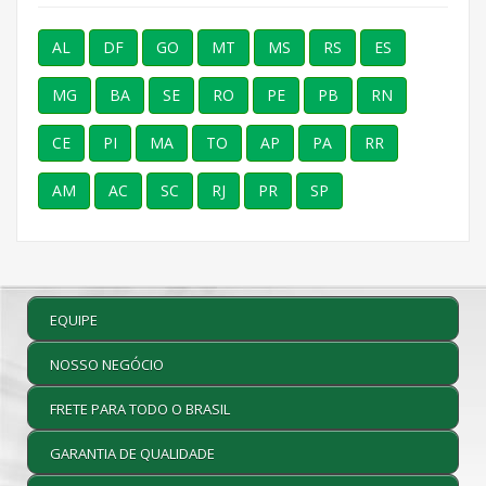
AL
DF
GO
MT
MS
RS
ES
MG
BA
SE
RO
PE
PB
RN
CE
PI
MA
TO
AP
PA
RR
AM
AC
SC
RJ
PR
SP
EQUIPE
NOSSO NEGÓCIO
FRETE PARA TODO O BRASIL
GARANTIA DE QUALIDADE