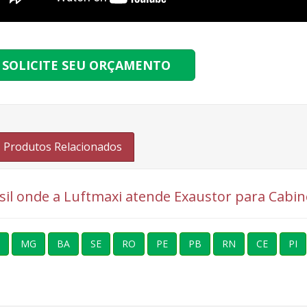
SOLICITE SEU ORÇAMENTO
Produtos Relacionados
rasil onde a Luftmaxi atende Exaustor para Cabi
MG
BA
SE
RO
PE
PB
RN
CE
PI