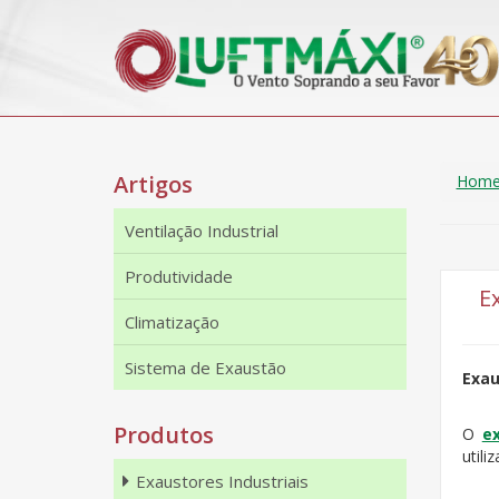
Artigos
Hom
Ventilação Industrial
Produtividade
E
Climatização
Sistema de Exaustão
Exau
Produtos
O
e
utili
Exaustores Industriais