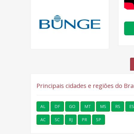
Principais cidades e regiões do B
AL
DF
GO
MT
MS
RS
ES
AC
SC
RJ
PR
SP