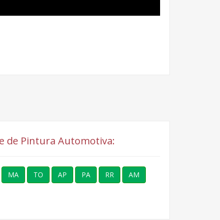
ne de Pintura Automotiva:
MA
TO
AP
PA
RR
AM