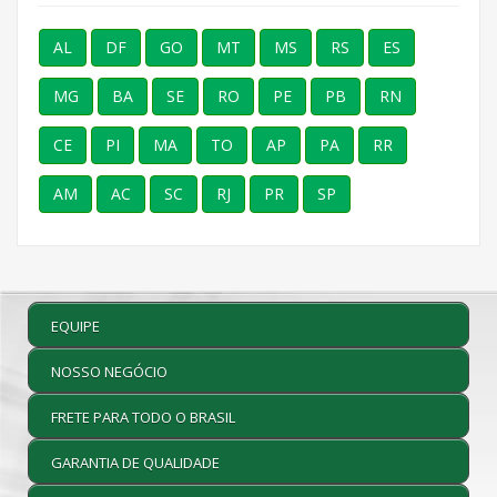
AL
DF
GO
MT
MS
RS
ES
MG
BA
SE
RO
PE
PB
RN
CE
PI
MA
TO
AP
PA
RR
AM
AC
SC
RJ
PR
SP
EQUIPE
NOSSO NEGÓCIO
FRETE PARA TODO O BRASIL
GARANTIA DE QUALIDADE