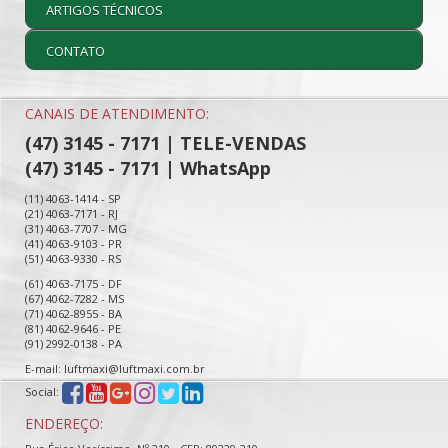
ARTIGOS TÉCNICOS
CONTATO
CANAIS DE ATENDIMENTO:
(47) 3145 - 7171 | TELE-VENDAS
(47) 3145 - 7171 | WhatsApp
(11) 4063-1414 - SP
(21) 4063-7171 - RJ
(31) 4063-7707 - MG
(41) 4063-9103 - PR
(51) 4063-9330 - RS
(61) 4063-7175 - DF
(67) 4062-7282 - MS
(71) 4062-8955 - BA
(81) 4062-9646 - PE
(91) 2992-0138 - PA
E-mail: luftmaxi@luftmaxi.com.br
Social:
ENDEREÇO: