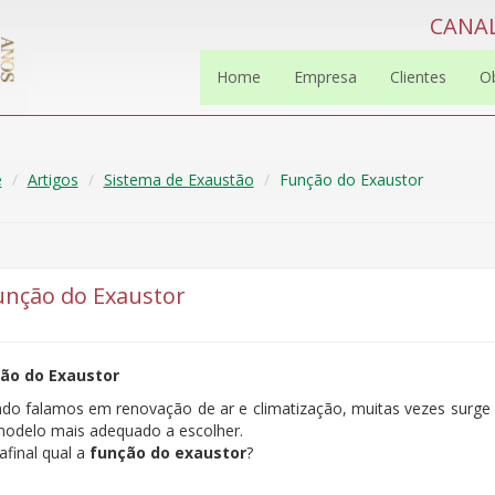
CANAL
Home
Empresa
Clientes
O
e
Artigos
Sistema de Exaustão
Função do Exaustor
unção do Exaustor
ão do Exaustor
do falamos em renovação de ar e climatização, muitas vezes surge 
modelo mais adequado a escolher.
afinal qual a
função do exaustor
?