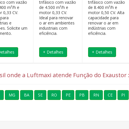
ásico com vazão
trifásico com vazão
trifásico com vazão
.400 m³/h e
de 4.500 m³/h e
de 8.400 m³/h e
r 0,33 CV.
motor 0,33 CV.
motor 0,50 CV. Alta
 para
Ideal para renovar
capacidade para
trias e
o ar em ambientes
renovar o ar em
es. Solicite um
industriais com
indústrias com
mento.
eficiência.
eficiência.
Detalhes
+ Detalhes
+ Detalhes
asil onde a Luftmaxi atende Função do Exaustor 
MG
BA
SE
RO
PE
PB
RN
CE
PI