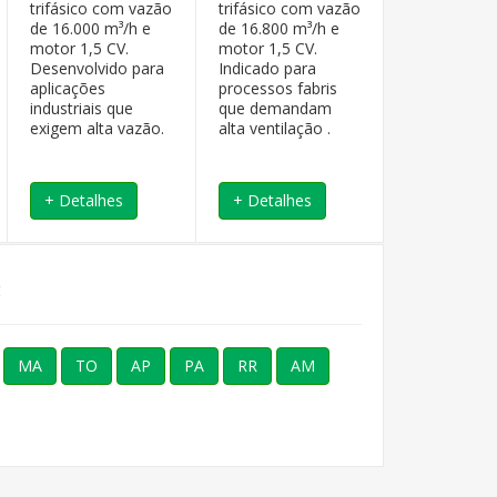
trifásico com vazão
trifásico com vazão
trifásico co
de 16.000 m³/h e
de 16.800 m³/h e
de 18.600 m
motor 1,5 CV.
motor 1,5 CV.
motor 1,5 C
Desenvolvido para
Indicado para
Maximize a
aplicações
processos fabris
ventilação 
industriais que
que demandam
grandes áre
exigem alta vazão.
alta ventilação .
desempenh
industrial.
+ Detalhes
+ Detalhes
+ Detalhe
:
MA
TO
AP
PA
RR
AM