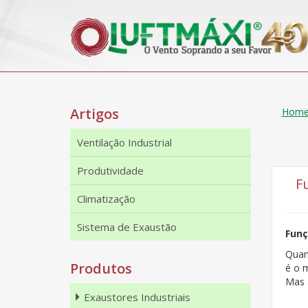
Artigos
Hom
Ventilação Industrial
Produtividade
F
Climatização
Sistema de Exaustão
Funç
Quan
Produtos
é o 
Mas 
Exaustores Industriais