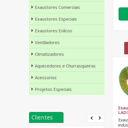
Exaustores Comerciais
Exaustores Especiais
Exaustores Eolicos
Ventiladores
Climatizadores
Aquecedores e Churrasqueiras
Acessorios
Projetos Especiais
al
Exaustor Axial
Exaustor Eólico -
Exau
LAD800 - T6
LM-60 Master
LAD3
Clientes
Turbo
Exaustor axial
Exaus
O Exaustor Eólico
0mm
industrial 800mm
indu