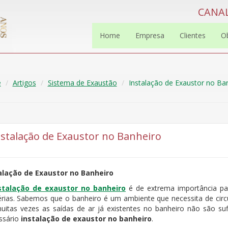
CANAL
Home
Empresa
Clientes
O
e
Artigos
Sistema de Exaustão
Instalação de Exaustor no Ba
nstalação de Exaustor no Banheiro
alação de Exaustor no Banheiro
stalação de exaustor no banheiro
é de extrema importância par
érias. Sabemos que o banheiro é um ambiente que necessita de circ
muitas vezes as saídas de ar já existentes no banheiro não são sufi
ssário
instalação de exaustor no banheiro
.