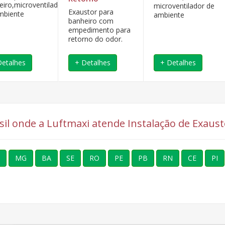
eiro,microventilador
microventilador de
Exaustor para
mbiente
ambiente
banheiro com
empedimento para
retorno do odor.
Detalhes
+ Detalhes
+ Detalhes
asil onde a Luftmaxi atende Instalação de Exaust
MG
BA
SE
RO
PE
PB
RN
CE
PI