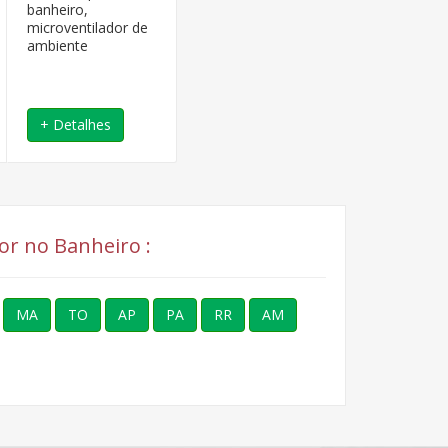
banheiro,
microventilador de
ambiente
+ Detalhes
or no Banheiro :
MA
TO
AP
PA
RR
AM