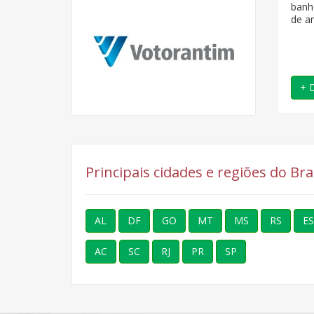
banh
de a
+ 
Principais cidades e regiões do Br
AL
DF
GO
MT
MS
RS
ES
AC
SC
RJ
PR
SP