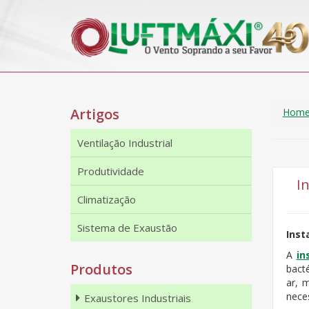
Artigos
Hom
Ventilação Industrial
Produtividade
I
Climatização
Sistema de Exaustão
Inst
A
in
Produtos
bact
ar, 
nece
Exaustores Industriais