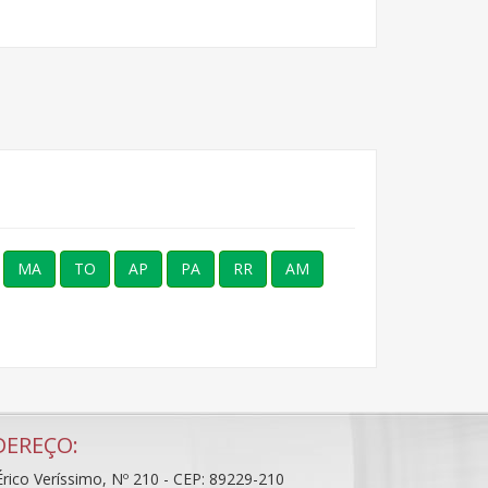
MA
TO
AP
PA
RR
AM
DEREÇO:
rico Veríssimo, Nº 210 - CEP: 89229-210