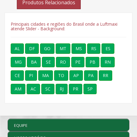
Produtos Relacionados
Principais cidades e regiões do Brasil onde a Luftmaxi
atende Slider - Background:
AL
DF
GO
MT
MS
RS
ES
MG
BA
SE
RO
PE
PB
RN
CE
PI
MA
TO
AP
PA
RR
AM
AC
SC
RJ
PR
SP
EQUIPE