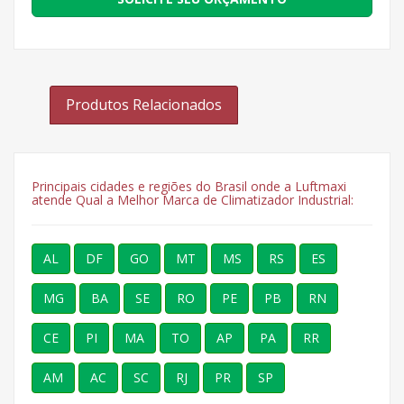
Produtos Relacionados
Principais cidades e regiões do Brasil onde a Luftmaxi
atende Qual a Melhor Marca de Climatizador Industrial:
AL
DF
GO
MT
MS
RS
ES
MG
BA
SE
RO
PE
PB
RN
CE
PI
MA
TO
AP
PA
RR
AM
AC
SC
RJ
PR
SP