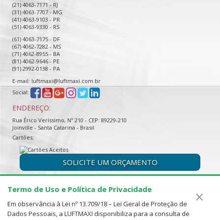
(21) 4063-7171 - RJ
(31) 4063-7707 - MG
(41) 4063-9103 - PR
(51) 4063-9330 - RS
(61) 4063-7175 - DF
(67) 4062-7282 - MS
(71) 4062-8955 - BA
(81) 4062-9646 - PE
(91) 2992-0138 - PA
E-mail: luftmaxi@luftmaxi.com.br
Social:
ENDEREÇO:
Rua Érico Veríssimo, Nº 210 - CEP: 89229-210
Joinville - Santa Catarina - Brasil
Cartões:
SOLICITE UM ORÇAMENTO
Termo de Uso e Política de Privacidade
×
Em observância à Lei nº 13.709/18 – Lei Geral de Proteção de
Dados Pessoais, a LUFTMAXI disponibiliza para a consulta de