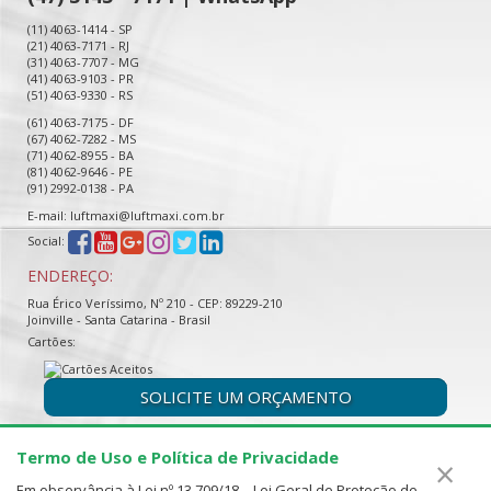
(11) 4063-1414 - SP
(21) 4063-7171 - RJ
(31) 4063-7707 - MG
(41) 4063-9103 - PR
(51) 4063-9330 - RS
(61) 4063-7175 - DF
(67) 4062-7282 - MS
(71) 4062-8955 - BA
(81) 4062-9646 - PE
(91) 2992-0138 - PA
E-mail: luftmaxi@luftmaxi.com.br
Social:
ENDEREÇO:
Rua Érico Veríssimo, Nº 210 - CEP: 89229-210
Joinville - Santa Catarina - Brasil
Cartões:
SOLICITE UM ORÇAMENTO
Termo de Uso e Política de Privacidade
×
Em observância à Lei nº 13.709/18 – Lei Geral de Proteção de