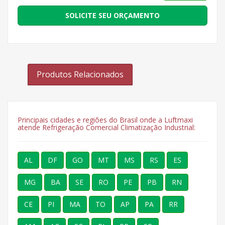
SOLICITE SEU ORÇAMENTO
Produtos Relacionados
Principais cidades e regiões do Brasil onde a Luftmaxi
atende Refrigeração Comercial Climatização Industrial:
AL
DF
GO
MT
MS
RS
ES
MG
BA
SE
RO
PE
PB
RN
CE
PI
MA
TO
AP
PA
RR