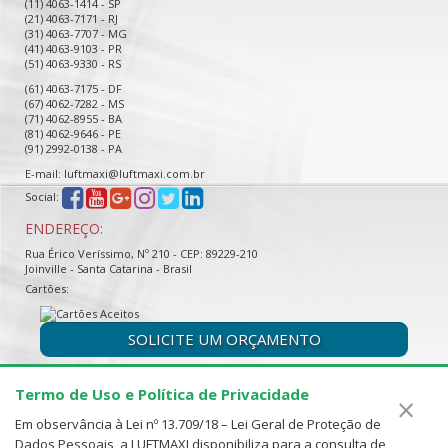
(11) 4063-1414 - SP
(21) 4063-7171 - RJ
(31) 4063-7707 - MG
(41) 4063-9103 - PR
(51) 4063-9330 - RS
(61) 4063-7175 - DF
(67) 4062-7282 - MS
(71) 4062-8955 - BA
(81) 4062-9646 - PE
(91) 2992-0138 - PA
E-mail: luftmaxi@luftmaxi.com.br
Social:
ENDEREÇO:
Rua Érico Veríssimo, Nº 210 - CEP: 89229-210
Joinville - Santa Catarina - Brasil
Cartões:
SOLICITE UM ORÇAMENTO
Termo de Uso e Política de Privacidade
×
Em observância à Lei nº 13.709/18 – Lei Geral de Proteção de
Dados Pessoais, a LUFTMAXI disponibiliza para a consulta de