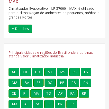
MAXI
Climatizador Evaporativo - LF-57000 - MAXI é utilizado
para a climatização de ambientes de pequenos, médios e
grandes Portes.
+ Detalhes
Principais cidades e regiões do Brasil onde a Luftmaxi
atende Valor Climatizador Industrial:
AL
DF
GO
MT
MS
RS
ES
MG
BA
SE
RO
PE
PB
RN
CE
PI
MA
TO
AP
PA
RR
AM
AC
SC
RJ
PR
SP