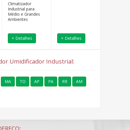
Climatizador
Climatizador
Industrial para
Comercial p
Médio e Grandes
Pequenos e
Ambientes
Ambientes.
+ Detalhes
+ Detalhes
+ Detalhe
dor Umidificador Industrial:
MA
TO
AP
PA
RR
AM
DEREÇO: