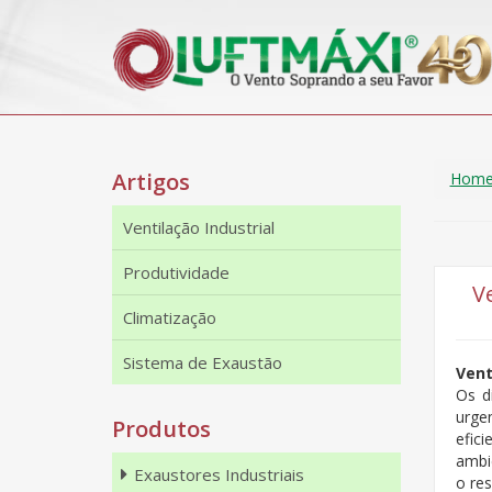
Artigos
Hom
Ventilação Industrial
Produtividade
V
Climatização
Sistema de Exaustão
Vent
Os d
urge
Produtos
efic
ambi
Exaustores Industriais
o re