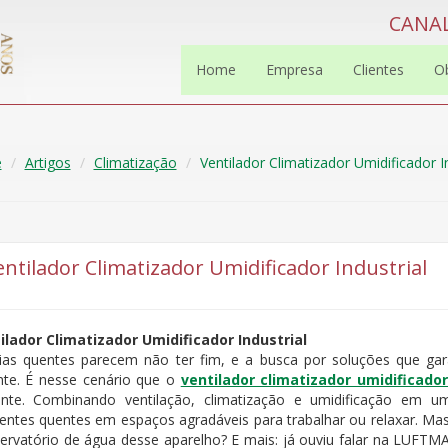
CANAL
Home
Empresa
Clientes
O
e
Artigos
Climatização
Ventilador Climatizador Umidificador In
entilador Climatizador Umidificador Industrial
ilador Climatizador Umidificador Industrial
ias quentes parecem não ter fim, e a busca por soluções que ga
nte. É nesse cenário que o
ventilador climatizador umidificador
iente. Combinando ventilação, climatização e umidificação em 
entes quentes em espaços agradáveis para trabalhar ou relaxar. Ma
servatório de água desse aparelho? E mais: já ouviu falar na LUFT