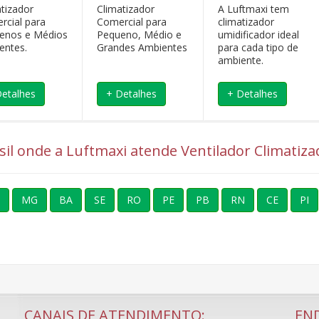
atizador
Climatizador
A Luftmaxi tem
rcial para
Comercial para
climatizador
enos e Médios
Pequeno, Médio e
umidificador ideal
entes.
Grandes Ambientes
para cada tipo de
ambiente.
Detalhes
+ Detalhes
+ Detalhes
asil onde a Luftmaxi atende Ventilador Climatiza
MG
BA
SE
RO
PE
PB
RN
CE
PI
CANAIS DE ATENDIMENTO:
EN