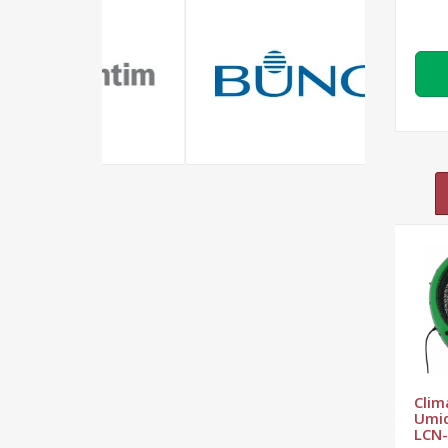
Climatizador
Umidificador
LCN-5
Climatizador
Industrial para
Pequeno, Médio e
Grandes Ambientes
Climatizador
Clim
Umidificador
Umid
LCN-3
LCN