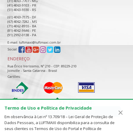
(31) 4063-7707 - MG
(41) 4063-9103 - PR
(51) 4063-9330 - RS
(61) 4063-7175 - DF
(67) 4062-7282 - MS
(71) 4062-8955 - BA
(81) 4062-9646 - PE
(91) 2992-0138 - PA
E-mail: luftmaxi@luftmaxi.com.br
Social:
ENDEREÇO:
Rua Érico Veríssimo, Nº 210 - CEP: 89229-210
Joinville - Santa Catarina - Brasil
Cartões:
Termo de Uso e Política de Privacidade
×
SOLICITE UM ORÇAMENTO
Em observância à Lei nº 13.709/18 – Lei Geral de Proteção de
Dados Pessoais, a LUFTMAXI disponibiliza para a consulta de
seus clientes os Termos de Uso do Portal e Política de