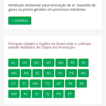
Ventilação Ambiental: para renovação de ar. Exaustão de
gases ou poeira gerados em processos industriais.
+ Detalhes
Principais cidades e regiões do Brasil onde a Luftmaxi
atende Ventilador de Coluna em Promoção:
AL
DF
GO
MT
MS
RS
ES
MG
BA
SE
RO
PE
PB
RN
CE
PI
MA
TO
AP
PA
RR
AM
AC
SC
RJ
PR
SP