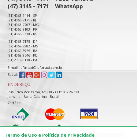
(47) 3145 - 7171 | WhatsApp
(11) 4063-1414 - SP
(21) 4063-7171 - RJ
(31) 4063-7707 - MG
(41) 4063-9103 - PR
(51) 4063-9330 - RS
(61) 4063-7175 - DF
(67) 4062-7282 - MS
(71) 4062-8955 - BA
(81) 4062-9646 - PE
(91) 2992-0138 - PA
E-mail: luftmaxi@luftmaxi.com.br
Social:
ENDEREÇO:
Rua Érico Veríssimo, Nº 210 - CEP: 89229-210
Joinville - Santa Catarina - Brasil
Cartões:
Termo de Uso e Política de Privacidade