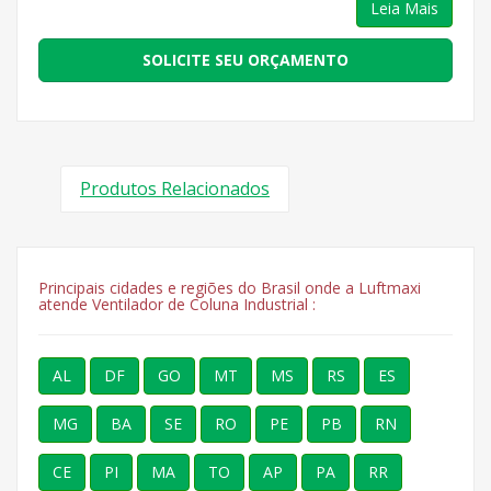
Leia Mais
SOLICITE SEU ORÇAMENTO
Produtos Relacionados
Principais cidades e regiões do Brasil onde a Luftmaxi
atende Ventilador de Coluna Industrial :
AL
DF
GO
MT
MS
RS
ES
MG
BA
SE
RO
PE
PB
RN
CE
PI
MA
TO
AP
PA
RR