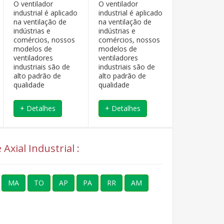
O ventilador
O ventilador
Ventilação
industrial é aplicado
industrial é aplicado
Ambiental: p
na ventilação de
na ventilação de
renovação d
indústrias e
indústrias e
Exaustão de
comércios, nossos
comércios, nossos
ou poeira g
modelos de
modelos de
em process
ventiladores
ventiladores
industriais.
industriais são de
industriais são de
alto padrão de
alto padrão de
qualidade
qualidade
+ Detalhes
+ Detalhes
+ Detalhe
Axial Industrial :
MA
TO
AP
PA
RR
AM