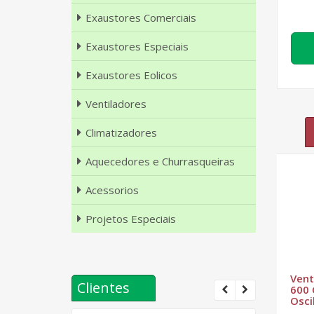
Exaustores Comerciais
Exaustores Especiais
Exaustores Eolicos
Ventiladores
Climatizadores
Aquecedores e Churrasqueiras
Acessorios
Projetos Especiais
ial
Ventilador Axial
Ventilador Axial
Vent
Clientes
Industrial
Industrial
600 
VLI1000 - T4
VLS1000 - T6
Osci