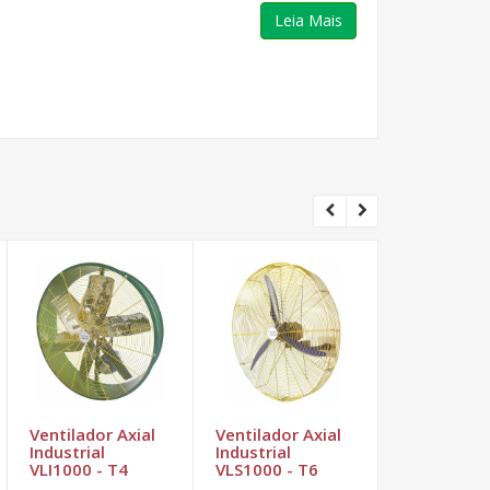
Leia Mais
Ventilador Axial
Ventilador Axial
Ventilador
Industrial
Industrial
600 Coluna
VLI1000 - T4
VLS1000 - T6
Oscilante