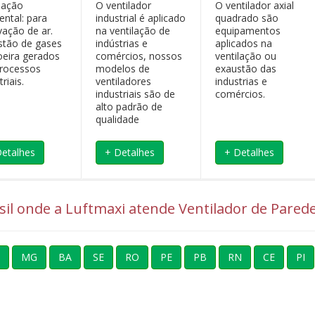
lação
O ventilador
O ventilador axial
ental: para
industrial é aplicado
quadrado são
vação de ar.
na ventilação de
equipamentos
stão de gases
indústrias e
aplicados na
oeira gerados
comércios, nossos
ventilação ou
rocessos
modelos de
exaustão das
triais.
ventiladores
industrias e
industriais são de
comércios.
alto padrão de
qualidade
Detalhes
+ Detalhes
+ Detalhes
sil onde a Luftmaxi atende Ventilador de Parede 
MG
BA
SE
RO
PE
PB
RN
CE
PI