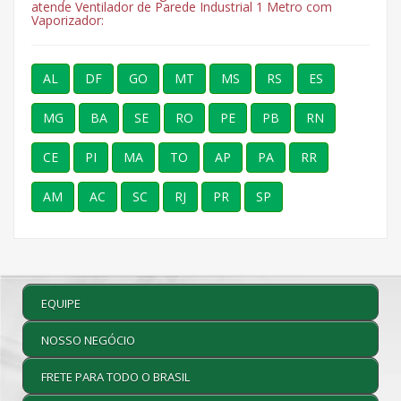
atende Ventilador de Parede Industrial 1 Metro com
Vaporizador:
AL
DF
GO
MT
MS
RS
ES
MG
BA
SE
RO
PE
PB
RN
CE
PI
MA
TO
AP
PA
RR
AM
AC
SC
RJ
PR
SP
EQUIPE
NOSSO NEGÓCIO
FRETE PARA TODO O BRASIL