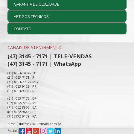
GARANTIA DE QUALIDADE
ARTIGOS TÉCNICOS
CONTATO
CANAIS DE ATENDIMENTO:
(47) 3145 - 7171 | TELE-VENDAS
(47) 3145 - 7171 | WhatsApp
(11) 4063-1414 - SP
(21) 4063-7171 - RJ
(31) 4063-7707 - MG
(41) 4063-9103 - PR
(51) 4063-9330 - RS
(61) 4063-7175 - DF
(67) 4062-7282 - MS
(71) 4062-8955 - BA
(81) 4062-9646 - PE
(91) 2992-0138 - PA
E-mail: luftmaxi@luftmaxi.com.br
Social: