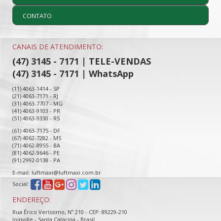
CONTATO
CANAIS DE ATENDIMENTO:
(47) 3145 - 7171 | TELE-VENDAS
(47) 3145 - 7171 | WhatsApp
(11) 4063-1414 - SP
(21) 4063-7171 - RJ
(31) 4063-7707 - MG
(41) 4063-9103 - PR
(51) 4063-9330 - RS
(61) 4063-7175 - DF
(67) 4062-7282 - MS
(71) 4062-8955 - BA
(81) 4062-9646 - PE
(91) 2992-0138 - PA
E-mail: luftmaxi@luftmaxi.com.br
Social:
ENDEREÇO:
Rua Érico Veríssimo, Nº 210 - CEP: 89229-210
Joinville - Santa Catarina - Brasil