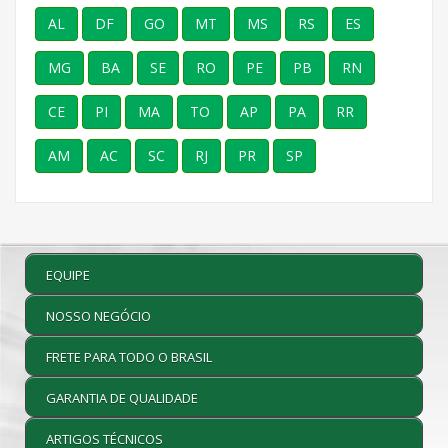
AL
DF
GO
MT
MS
RS
ES
MG
BA
SE
RO
PE
PB
RN
CE
PI
MA
TO
AP
PA
RR
AM
AC
SC
RJ
PR
SP
EQUIPE
NOSSO NEGÓCIO
FRETE PARA TODO O BRASIL
GARANTIA DE QUALIDADE
ARTIGOS TÉCNICOS