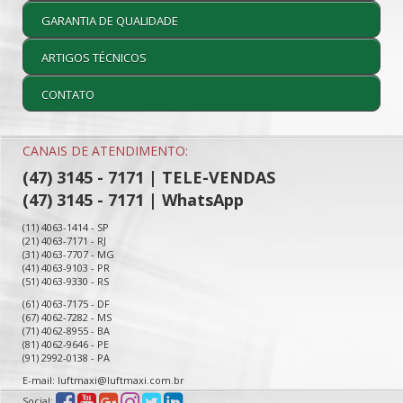
GARANTIA DE QUALIDADE
ARTIGOS TÉCNICOS
CONTATO
CANAIS DE ATENDIMENTO:
(47) 3145 - 7171 | TELE-VENDAS
(47) 3145 - 7171 | WhatsApp
(11) 4063-1414 - SP
(21) 4063-7171 - RJ
(31) 4063-7707 - MG
(41) 4063-9103 - PR
(51) 4063-9330 - RS
(61) 4063-7175 - DF
(67) 4062-7282 - MS
(71) 4062-8955 - BA
(81) 4062-9646 - PE
(91) 2992-0138 - PA
E-mail: luftmaxi@luftmaxi.com.br
Social: