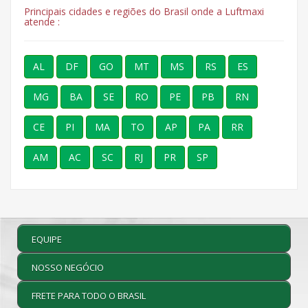
Principais cidades e regiões do Brasil onde a Luftmaxi
atende :
AL
DF
GO
MT
MS
RS
ES
MG
BA
SE
RO
PE
PB
RN
CE
PI
MA
TO
AP
PA
RR
AM
AC
SC
RJ
PR
SP
EQUIPE
NOSSO NEGÓCIO
FRETE PARA TODO O BRASIL