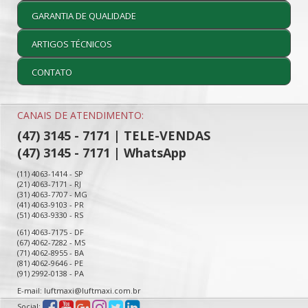
GARANTIA DE QUALIDADE
ARTIGOS TÉCNICOS
CONTATO
CANAIS DE ATENDIMENTO:
(47) 3145 - 7171 | TELE-VENDAS
(47) 3145 - 7171 | WhatsApp
(11) 4063-1414 - SP
(21) 4063-7171 - RJ
(31) 4063-7707 - MG
(41) 4063-9103 - PR
(51) 4063-9330 - RS
(61) 4063-7175 - DF
(67) 4062-7282 - MS
(71) 4062-8955 - BA
(81) 4062-9646 - PE
(91) 2992-0138 - PA
E-mail: luftmaxi@luftmaxi.com.br
Social: