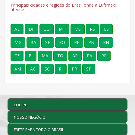
Principais cidades e regiões do Brasil onde a Luftmaxi
atende :
AL
DF
GO
MT
MS
RS
ES
MG
BA
SE
RO
PE
PB
RN
CE
PI
MA
TO
AP
PA
RR
AM
AC
SC
RJ
PR
SP
EQUIPE
NOSSO NEGÓCIO
FRETE PARA TODO O BRASIL