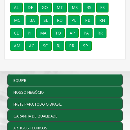
AL
DF
GO
MT
MS
RS
ES
MG
BA
SE
RO
PE
PB
RN
CE
PI
MA
TO
AP
PA
RR
AM
AC
SC
RJ
PR
SP
EQUIPE
NOSSO NEGÓCIO
FRETE PARA TODO O BRASIL
GARANTIA DE QUALIDADE
ARTIGOS TÉCNICOS