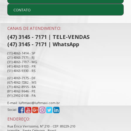
CONTATO
CANAIS DE ATENDIMENTO:
(47) 3145 - 7171 | TELE-VENDAS
(47) 3145 - 7171 | WhatsApp
(11) 4063-1414 - SP
(21) 4063-7171 - RJ
(31) 4063-7707 - MG
(41) 4063-9103 - PR
(51) 4063-9330 - RS
(61) 4063-7175 - DF
(67) 4062-7282 - MS
(71) 4062-8955 - BA
(81) 4062-9646 - PE
(91) 2992-0138 - PA
E-mail: luftmaxi@luftmaxi.com.br
Social:
ENDEREÇO:
Rua Érico Veríssimo, Nº 210 - CEP: 89229-210
Joinville - Santa Catarina - Brasil