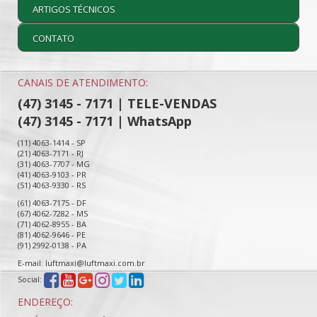
ARTIGOS TÉCNICOS
CONTATO
CANAIS DE ATENDIMENTO:
(47) 3145 - 7171 | TELE-VENDAS
(47) 3145 - 7171 | WhatsApp
(11) 4063-1414 - SP
(21) 4063-7171 - RJ
(31) 4063-7707 - MG
(41) 4063-9103 - PR
(51) 4063-9330 - RS
(61) 4063-7175 - DF
(67) 4062-7282 - MS
(71) 4062-8955 - BA
(81) 4062-9646 - PE
(91) 2992-0138 - PA
E-mail: luftmaxi@luftmaxi.com.br
Social:
ENDEREÇO: