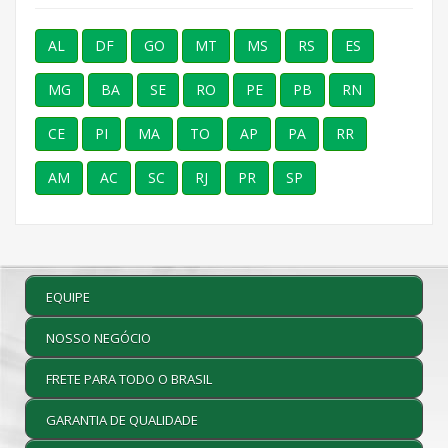
AL
DF
GO
MT
MS
RS
ES
MG
BA
SE
RO
PE
PB
RN
CE
PI
MA
TO
AP
PA
RR
AM
AC
SC
RJ
PR
SP
EQUIPE
NOSSO NEGÓCIO
FRETE PARA TODO O BRASIL
GARANTIA DE QUALIDADE