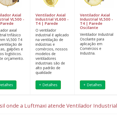
ilador Axial
Ventilador Axial
Ventilador Axial
strial VL500 -
Industrial VL600 -
Industrial VL500 -
 Parede
T4 | Parede
T4 | Parede
Oscilante
lador axial
O ventilador
Ventilador Industrial
trial trifásico
industrial é aplicado
Oscilante para
mm VL500 T4
na ventilação de
aplicação em
ventilação de
indústrias e
Comércios e
cas, galpões e
comércios, nossos
Industria.
os logísticos.
modelos de
ite orçamento.
ventiladores
industriais são de
alto padrão de
qualidade
Detalhes
+ Detalhes
+ Detalhes
asil onde a Luftmaxi atende Ventilador Industria