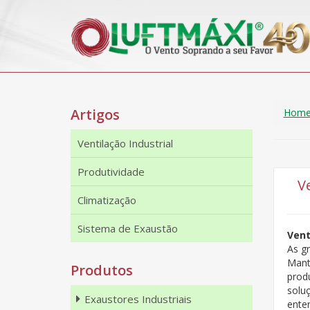
Artigos
Hom
Ventilação Industrial
Produtividade
V
Climatização
Sistema de Exaustão
Vent
As g
Mant
Produtos
produ
solu
Exaustores Industriais
ente