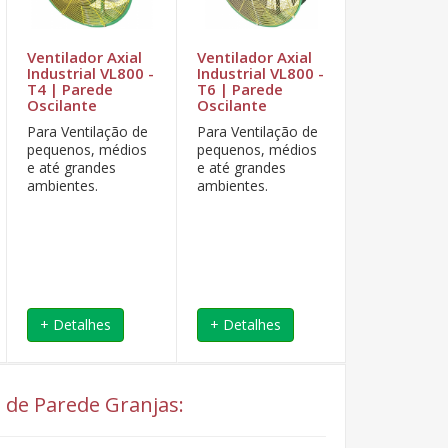
Ventilador Axial
Ventilador Axial
Ventilador 
Industrial VL800 -
Industrial VL800 -
Industrial 
T4 | Parede
T6 | Parede
T4 | Pared
Oscilante
Oscilante
Oscilante
Para Ventilação de
Para Ventilação de
O ventilador
pequenos, médios
pequenos, médios
industrial os
e até grandes
e até grandes
luftmaxi são
ambientes.
ambientes.
utilizados pa
ampliar área
ventilação.
+ Detalhes
+ Detalhes
+ Detalhe
l de Parede Granjas: