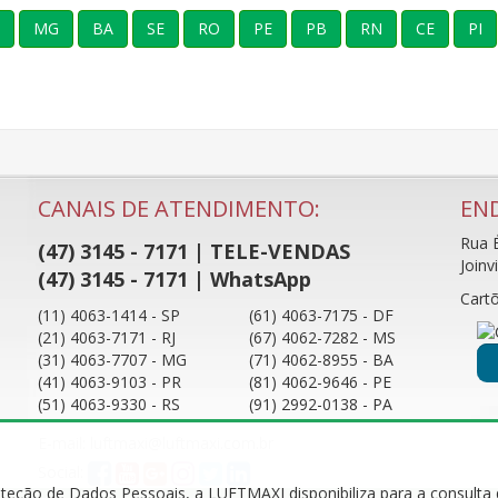
MG
BA
SE
RO
PE
PB
RN
CE
PI
CANAIS DE ATENDIMENTO:
EN
Rua É
(47) 3145 - 7171 | TELE-VENDAS
Joinv
(47) 3145 - 7171 | WhatsApp
Cartõ
(11) 4063-1414 - SP
(61) 4063-7175 - DF
(21) 4063-7171 - RJ
(67) 4062-7282 - MS
(31) 4063-7707 - MG
(71) 4062-8955 - BA
(41) 4063-9103 - PR
(81) 4062-9646 - PE
(51) 4063-9330 - RS
(91) 2992-0138 - PA
E-mail: luftmaxi@luftmaxi.com.br
Social:
roteção de Dados Pessoais, a LUFTMAXI disponibiliza para a consulta