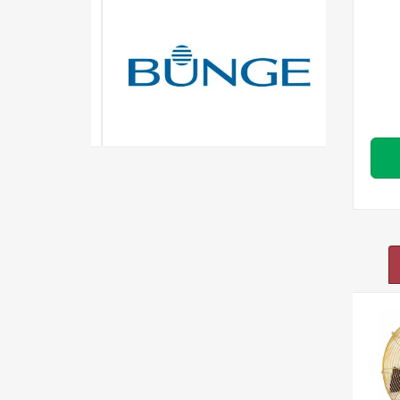
Ventilador
Industrial
Oscilante -
VLI1000 - T4