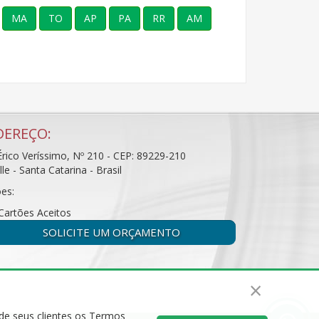
MA
TO
AP
PA
RR
AM
DEREÇO:
rico Veríssimo, Nº 210 - CEP: 89229-210
ille - Santa Catarina - Brasil
es:
SOLICITE UM ORÇAMENTO
×
 de seus clientes os Termos