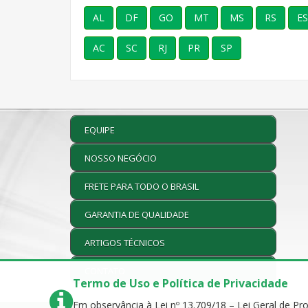
AL
DF
GO
MT
MS
RS
ES
AC
SC
RJ
PR
SP
EQUIPE
NOSSO NEGÓCIO
FRETE PARA TODO O BRASIL
GARANTIA DE QUALIDADE
ARTIGOS TÉCNICOS
CONTATO
Termo de Uso e Política de Privacidade
Em observância à Lei nº 13.709/18 – Lei Geral de P