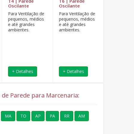
T4 | Parede
T6 | Parede
T4 | Pared
Oscilante
Oscilante
Oscilante
Para Ventilação de
Para Ventilação de
O ventilador
pequenos, médios
pequenos, médios
industrial os
e até grandes
e até grandes
luftmaxi são
ambientes.
ambientes.
utilizados pa
ampliar área
ventilação.
+ Detalhes
+ Detalhes
+ Detalhe
al de Parede para Marcenaria:
MA
TO
AP
PA
RR
AM