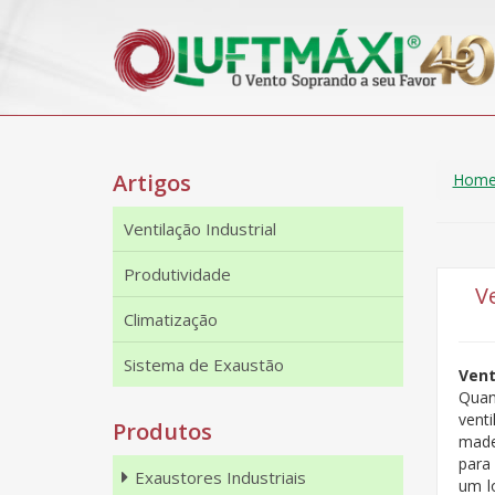
Artigos
Hom
Ventilação Industrial
Produtividade
V
Climatização
Sistema de Exaustão
Vent
Quan
vent
Produtos
made
para
Exaustores Industriais
um l