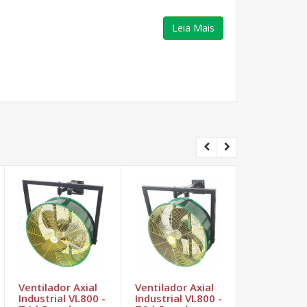
Leia Mais
Ventilador Axial
Ventilador Axial
Ventilador 
Industrial VL800 -
Industrial VL800 -
Industrial 