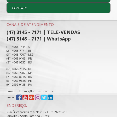
CONTATO
CANAIS DE ATENDIMENTO:
(47) 3145 - 7171 | TELE-VENDAS
(47) 3145 - 7171 | WhatsApp
(11) 4063-1414 - SP
(21) 4063-7171 - RJ
(31) 4063-7707 - MG
(41) 4063-9103 - PR
(51) 4063-9330 - RS
(61) 4063-7175 - DF
(67) 4062-7282 - MS
(71) 4062-8955 - BA
(81) 4062-9646 - PE
(91) 2992-0138 - PA
E-mail: luftmaxi@luftmaxi.com.br
Social:
ENDEREÇO:
Rua Érico Veríssimo, Nº 210 - CEP: 89229-210
Joinville - Santa Catarina - Brasil