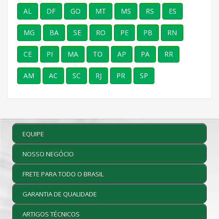
AL
DF
GO
MT
MS
RS
ES
MG
BA
SE
RO
PE
PB
RN
CE
PI
MA
TO
AP
PA
RR
AM
AC
SC
RJ
PR
SP
EQUIPE
NOSSO NEGÓCIO
FRETE PARA TODO O BRASIL
GARANTIA DE QUALIDADE
ARTIGOS TÉCNICOS