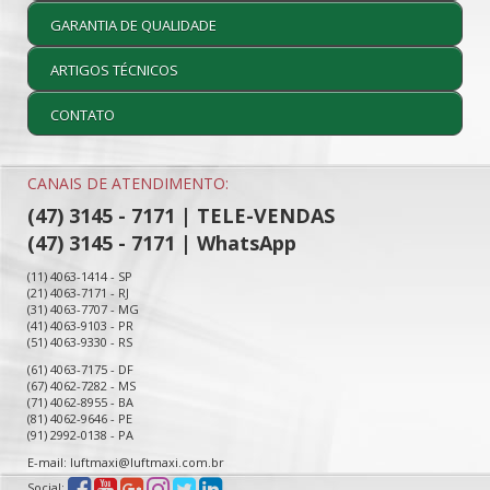
GARANTIA DE QUALIDADE
ARTIGOS TÉCNICOS
CONTATO
CANAIS DE ATENDIMENTO:
(47) 3145 - 7171 | TELE-VENDAS
(47) 3145 - 7171 | WhatsApp
(11) 4063-1414 - SP
(21) 4063-7171 - RJ
(31) 4063-7707 - MG
(41) 4063-9103 - PR
(51) 4063-9330 - RS
(61) 4063-7175 - DF
(67) 4062-7282 - MS
(71) 4062-8955 - BA
(81) 4062-9646 - PE
(91) 2992-0138 - PA
E-mail: luftmaxi@luftmaxi.com.br
Social: