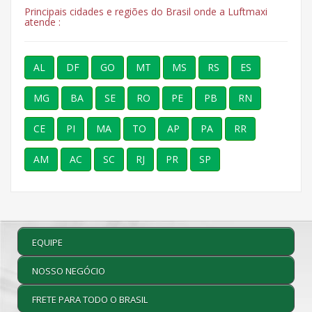
Principais cidades e regiões do Brasil onde a Luftmaxi
atende :
AL
DF
GO
MT
MS
RS
ES
MG
BA
SE
RO
PE
PB
RN
CE
PI
MA
TO
AP
PA
RR
AM
AC
SC
RJ
PR
SP
EQUIPE
NOSSO NEGÓCIO
FRETE PARA TODO O BRASIL