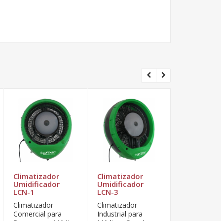
Climatizador
Climatizador
Climatizad
Umidificador
Umidificador
Nebulizado
LCN-1
LCN-3
600
Climatizador
Climatizador
Climatizador
Comercial para
Industrial para
Industrial pa