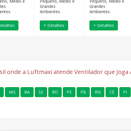
eno, Médio e
Pequeno, Médio e
Pequeno, Médio e
des
Grandes
Grandes
entes.
Ambientes.
Ambientes.
Detalhes
+ Detalhes
+ Detalhes
asil onde a Luftmaxi atende Ventilador que Joga
MG
BA
SE
RO
PE
PB
RN
CE
PI