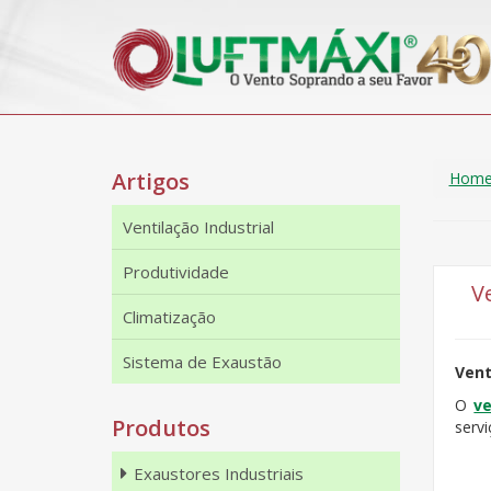
Artigos
Hom
Ventilação Industrial
Produtividade
V
Climatização
Sistema de Exaustão
Vent
O
v
Produtos
serv
Exaustores Industriais