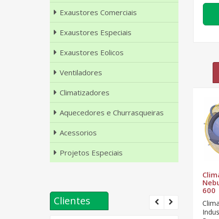
Exaustores Comerciais
Exaustores Especiais
Exaustores Eolicos
Ventiladores
Climatizadores
Aquecedores e Churrasqueiras
Acessorios
Projetos Especiais
Climatizador
Climatizador
Clim
 CN-
Umidificador
Umidificador
Nebu
LCN-1
LCN-3
600
Clientes
Climatizador
Climatizador
Clim
Comercial para
Industrial para
Indus