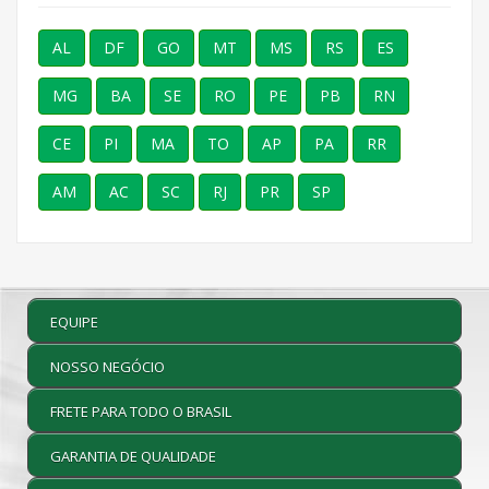
AL
DF
GO
MT
MS
RS
ES
MG
BA
SE
RO
PE
PB
RN
CE
PI
MA
TO
AP
PA
RR
AM
AC
SC
RJ
PR
SP
EQUIPE
NOSSO NEGÓCIO
FRETE PARA TODO O BRASIL
GARANTIA DE QUALIDADE