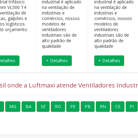
trial trifásico
industrial é aplicado
industrial é aplicado
mm VL500 T4
na ventilação de
na ventilação de
ventilação de
indústrias e
indústrias e
cas, galpões e
comércios, nossos
comércios, nossos
os logísticos.
modelos de
modelos de
ite orçamento.
ventiladores
ventiladores
industriais são de
industriais são de
alto padrão de
alto padrão de
qualidade
qualidade
Detalhes
+ Detalhes
+ Detalhes
asil onde a Luftmaxi atende Ventiladores Indust
MG
BA
SE
RO
PE
PB
RN
CE
PI