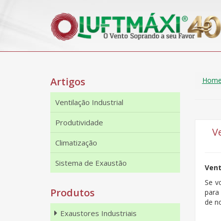
Artigos
Hom
Ventilação Industrial
Produtividade
V
Climatização
Sistema de Exaustão
Vent
Se v
Produtos
para
de no
Exaustores Industriais