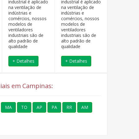
industrial é aplicado
industrial é aplicado
industrial é 
na ventilação de
na ventilação de
na ventilaçã
indústrias e
indústrias e
indústrias e
comércios, nossos
comércios, nossos
comércios, 
modelos de
modelos de
modelos de
ventiladores
ventiladores
ventiladores
industriais são de
industriais são de
industriais 
alto padrão de
alto padrão de
alto padrão 
qualidade
qualidade
qualidade
+ Detalhes
+ Detalhes
+ Detalhe
riais em Campinas:
MA
TO
AP
PA
RR
AM