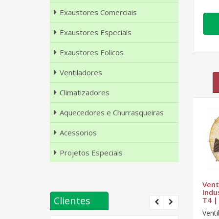
Exaustores Comerciais
Exaustores Especiais
Exaustores Eolicos
Ventiladores
Climatizadores
Aquecedores e Churrasqueiras
Acessorios
Projetos Especiais
ial
Ventilador Axial
Ventilador Axial
Vent
800 -
Industrial
Industrial
Indu
Clientes
VLI1000 - T4
VLS1000 - T6
T4 |
O ventilador
O ventilador
Venti