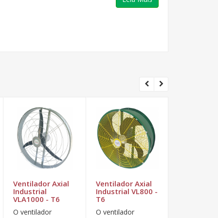
Ventilador Axial
Ventilador Axial
Ventilador 
Industrial
Industrial VL800 -
Industrial
VLA1000 - T6
T6
VLI1000 - 
O ventilador
O ventilador
O ventilador