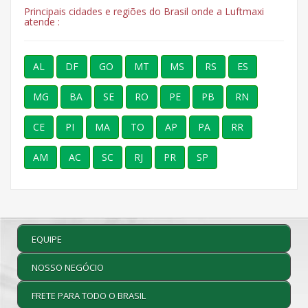
Principais cidades e regiões do Brasil onde a Luftmaxi
atende :
AL
DF
GO
MT
MS
RS
ES
MG
BA
SE
RO
PE
PB
RN
CE
PI
MA
TO
AP
PA
RR
AM
AC
SC
RJ
PR
SP
EQUIPE
NOSSO NEGÓCIO
FRETE PARA TODO O BRASIL