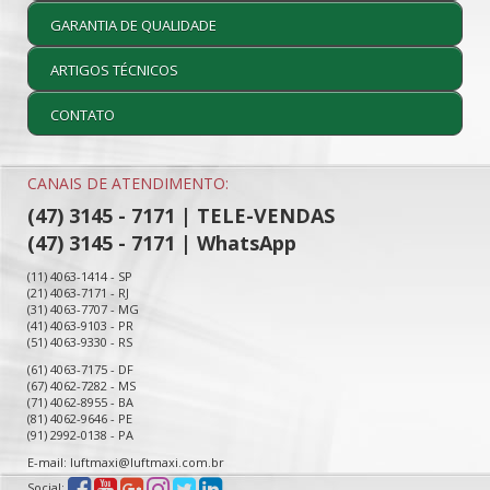
GARANTIA DE QUALIDADE
ARTIGOS TÉCNICOS
CONTATO
CANAIS DE ATENDIMENTO:
(47) 3145 - 7171 | TELE-VENDAS
(47) 3145 - 7171 | WhatsApp
(11) 4063-1414 - SP
(21) 4063-7171 - RJ
(31) 4063-7707 - MG
(41) 4063-9103 - PR
(51) 4063-9330 - RS
(61) 4063-7175 - DF
(67) 4062-7282 - MS
(71) 4062-8955 - BA
(81) 4062-9646 - PE
(91) 2992-0138 - PA
E-mail: luftmaxi@luftmaxi.com.br
Social: