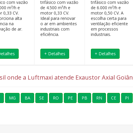
ásico com vazão
trifásico com vazão
trifásico com vazão
.000 m³/h e
de 4.500 m³/h e
de 6.000 m³/h e
r 0,33 CV.
motor 0,33 CV.
motor 0,50 CV. A
orciona alta
Ideal para renovar
escolha certa para
ência na
o ar em ambientes
ventilação eficiente
vação de ar.
industriais com
em processos
eficiência.
industriais.
Detalhes
+ Detalhes
+ Detalhes
asil onde a Luftmaxi atende Exaustor Axial Goiân
MG
BA
SE
RO
PE
PB
RN
CE
PI