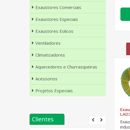
Exaustores Comerciais
Exaustores Especiais
Exaustores Eolicos
Ventiladores
Climatizadores
Aquecedores e Churrasqueiras
Acessorios
Projetos Especiais
al
Exaustor Axial
Exaustor Axial
Exau
LAD700 - T4
LAD800 - T6
LAD3
Clientes
Exaustor axial
Exaustor axial
Exaus
0mm
industrial 700mm
industrial 800mm
indu