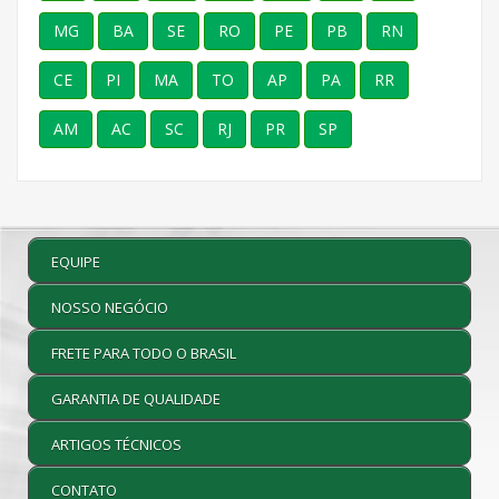
MG
BA
SE
RO
PE
PB
RN
CE
PI
MA
TO
AP
PA
RR
AM
AC
SC
RJ
PR
SP
EQUIPE
NOSSO NEGÓCIO
FRETE PARA TODO O BRASIL
GARANTIA DE QUALIDADE
ARTIGOS TÉCNICOS
CONTATO