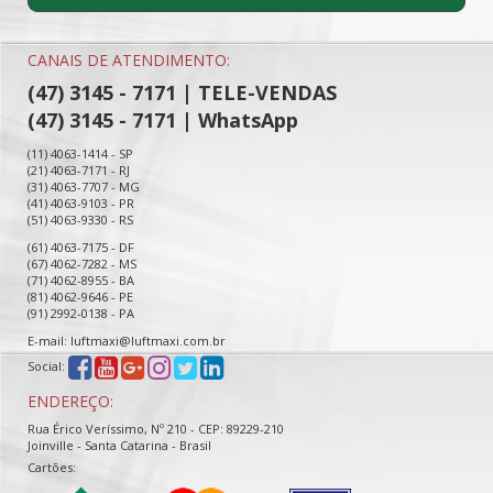
CANAIS DE ATENDIMENTO:
(47) 3145 - 7171 | TELE-VENDAS
(47) 3145 - 7171 | WhatsApp
(11) 4063-1414 - SP
(21) 4063-7171 - RJ
(31) 4063-7707 - MG
(41) 4063-9103 - PR
(51) 4063-9330 - RS
(61) 4063-7175 - DF
(67) 4062-7282 - MS
(71) 4062-8955 - BA
(81) 4062-9646 - PE
(91) 2992-0138 - PA
E-mail: luftmaxi@luftmaxi.com.br
Social:
ENDEREÇO:
Rua Érico Veríssimo, Nº 210 - CEP: 89229-210
Joinville - Santa Catarina - Brasil
Cartões: