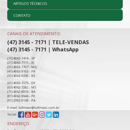
ARTIGOS TÉCNICOS
CONTATO
CANAIS DE ATENDIMENTO:
(47) 3145 - 7171 | TELE-VENDAS
(47) 3145 - 7171 | WhatsApp
(11) 4063-1414 - SP
(21) 4063-7171 - RJ
(31) 4063-7707 - MG
(41) 4063-9103 - PR
(51) 4063-9330 - RS
(61) 4063-7175 - DF
(67) 4062-7282 - MS
(71) 4062-8955 - BA
(81) 4062-9646 - PE
(91) 2992-0138 - PA
E-mail: luftmaxi@luftmaxi.com.br
Social:
ENDEREÇO: