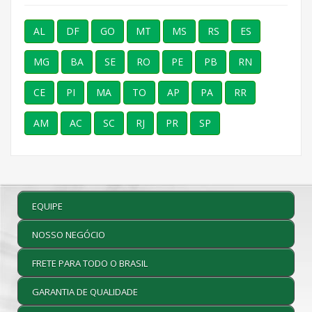
AL
DF
GO
MT
MS
RS
ES
MG
BA
SE
RO
PE
PB
RN
CE
PI
MA
TO
AP
PA
RR
AM
AC
SC
RJ
PR
SP
EQUIPE
NOSSO NEGÓCIO
FRETE PARA TODO O BRASIL
GARANTIA DE QUALIDADE