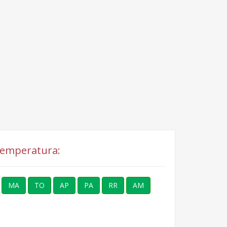
 Temperatura:
MA
TO
AP
PA
RR
AM