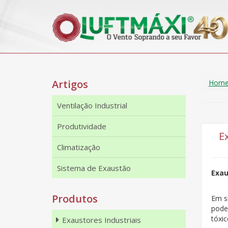
Artigos
Hom
Ventilação Industrial
Produtividade
E
Climatização
Sistema de Exaustão
Exau
Produtos
Em s
pode
tóxic
Exaustores Industriais