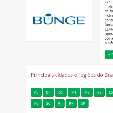
Exau
incên
de f
sist
cont
fuma
LEI-
oper
por a
400°
+ 
Principais cidades e regiões do B
AL
DF
GO
MT
MS
RS
ES
AC
SC
RJ
PR
SP