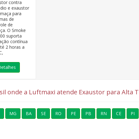
stor contra
dio e exaustor
umaça para
emas de
role de
ça. O Smoke
600 suporta
ação contínua
té 2 horas a
C,
Detalhes
rasil onde a Luftmaxi atende Exaustor para Alta
MG
BA
SE
RO
PE
PB
RN
CE
PI