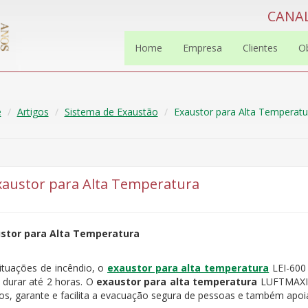
CANAL
Home
Empresa
Clientes
O
e
Artigos
Sistema de Exaustão
Exaustor para Alta Temperatu
xaustor para Alta Temperatura
stor para Alta Temperatura
ituações de incêndio, o
exaustor para alta temperatura
LEI-600 
 durar até 2 horas. O
exaustor para alta temperatura
LUFTMAXI L
os, garante e facilita a evacuação segura de pessoas e também apoia