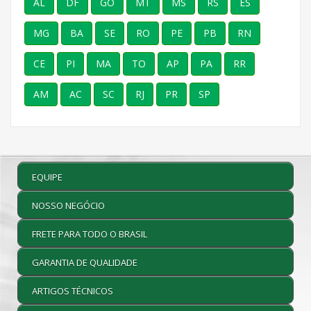
AL
DF
GO
MT
MS
RS
ES
MG
BA
SE
RO
PE
PB
RN
CE
PI
MA
TO
AP
PA
RR
AM
AC
SC
RJ
PR
SP
EQUIPE
NOSSO NEGÓCIO
FRETE PARA TODO O BRASIL
GARANTIA DE QUALIDADE
ARTIGOS TÉCNICOS