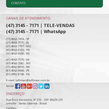
CONTATO
CANAIS DE ATENDIMENTO:
(47) 3145 - 7171 | TELE-VENDAS
(47) 3145 - 7171 | WhatsApp
(11) 4063-1414 - SP
(21) 4063-7171 - RJ
(31) 4063-7707 - MG
(41) 4063-9103 - PR
(51) 4063-9330 - RS
(61) 4063-7175 - DF
(67) 4062-7282 - MS
(71) 4062-8955 - BA
(81) 4062-9646 - PE
(91) 2992-0138 - PA
E-mail: luftmaxi@luftmaxi.com.br
Social:
ENDEREÇO:
Rua Érico Veríssimo, Nº 210 - CEP: 89229-210
Joinville - Santa Catarina - Brasil
Cartões: