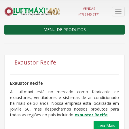
VENDAS
Nave
(47) 3145-7171
MENU DE PRODUTOS
Exaustor Recife
Exaustor Recife
A Luftmaxi está no mercado como fabricante de
exaustores, ventiladores e sistemas de ar condicionado
há mais de 30 anos. Nossa empresa está localizada em
Joiville SC, mas despachamos nossos produtos para
todas as regiões do país incluindo
exaustor Recife
.
Leia Mais