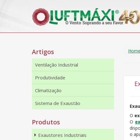
Artigos
Hom
Ventilação Industrial
Produtividade
E
Climatização
Sistema de Exaustão
Exau
O
ex
Produtos
O
ex
disp
o apa
Exaustores Industriais