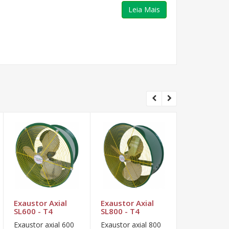
Leia Mais
Exaustor Axial
Exaustor Axial
Exaustor A
SL600 - T4
SL800 - T4
SL300 - T4
Exaustor axial 600
Exaustor axial 800
Exaustor axi