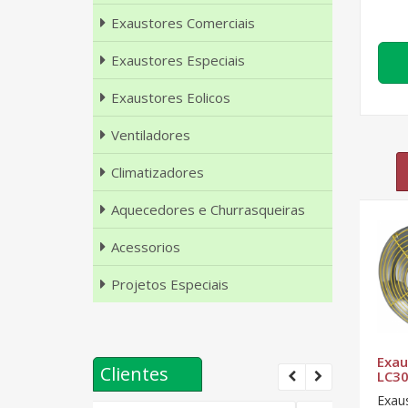
Exaustores Comerciais
Exaustores Especiais
Exaustores Eolicos
Ventiladores
Climatizadores
Aquecedores e Churrasqueiras
Acessorios
Projetos Especiais
al
Exaustor Axial
Exaustor Axial
Exau
Clientes
SL300 - T4
SL400 - T4
LC30
 800
Exaustor axial 300
Exaustor axial 400
Exaus