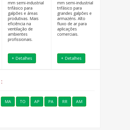
mm semi-industrial
mm semi-industrial
mm semi-ind
trifásico para
trifásico para
trifásico par
galpões e áreas
grandes galpões e
indústrias e
produtivas. Mais
armazéns. Alto
galpões. Alt
eficiência na
fluxo de ar para
eficiência e 
ventilação de
aplicações
vida útil. Soli
ambientes
comerciais.
orçamento.
profissionais.
+ Detalhes
+ Detalhes
+ Detalhe
:
MA
TO
AP
PA
RR
AM