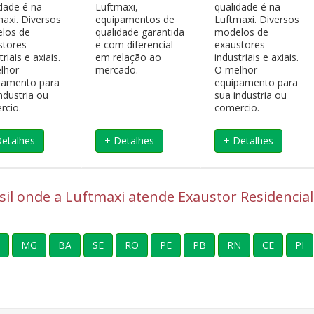
idade é na
Luftmaxi,
qualidade é na
maxi. Diversos
equipamentos de
Luftmaxi. Diversos
los de
qualidade garantida
modelos de
stores
e com diferencial
exaustores
triais e axiais.
em relação ao
industriais e axiais.
lhor
mercado.
O melhor
pamento para
equipamento para
ndustria ou
sua industria ou
rcio.
comercio.
Detalhes
+ Detalhes
+ Detalhes
asil onde a Luftmaxi atende Exaustor Residencial 
MG
BA
SE
RO
PE
PB
RN
CE
PI