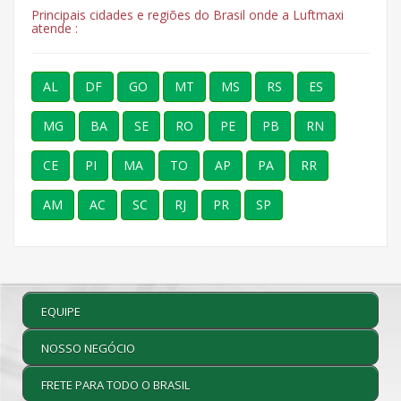
Principais cidades e regiões do Brasil onde a Luftmaxi
atende :
AL
DF
GO
MT
MS
RS
ES
MG
BA
SE
RO
PE
PB
RN
CE
PI
MA
TO
AP
PA
RR
AM
AC
SC
RJ
PR
SP
EQUIPE
NOSSO NEGÓCIO
FRETE PARA TODO O BRASIL