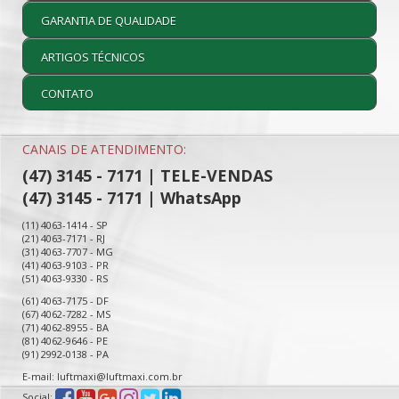
GARANTIA DE QUALIDADE
ARTIGOS TÉCNICOS
CONTATO
CANAIS DE ATENDIMENTO:
(47) 3145 - 7171 | TELE-VENDAS
(47) 3145 - 7171 | WhatsApp
(11) 4063-1414 - SP
(21) 4063-7171 - RJ
(31) 4063-7707 - MG
(41) 4063-9103 - PR
(51) 4063-9330 - RS
(61) 4063-7175 - DF
(67) 4062-7282 - MS
(71) 4062-8955 - BA
(81) 4062-9646 - PE
(91) 2992-0138 - PA
E-mail: luftmaxi@luftmaxi.com.br
Social: