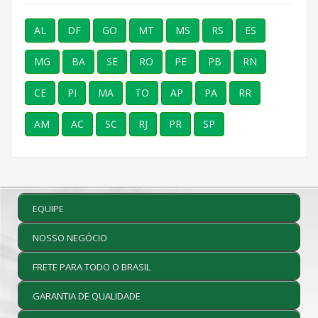
AL
DF
GO
MT
MS
RS
ES
MG
BA
SE
RO
PE
PB
RN
CE
PI
MA
TO
AP
PA
RR
AM
AC
SC
RJ
PR
SP
EQUIPE
NOSSO NEGÓCIO
FRETE PARA TODO O BRASIL
GARANTIA DE QUALIDADE