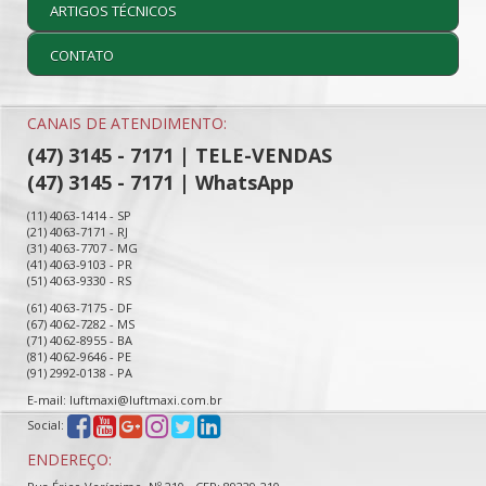
ARTIGOS TÉCNICOS
CONTATO
CANAIS DE ATENDIMENTO:
(47) 3145 - 7171 | TELE-VENDAS
(47) 3145 - 7171 | WhatsApp
(11) 4063-1414 - SP
(21) 4063-7171 - RJ
(31) 4063-7707 - MG
(41) 4063-9103 - PR
(51) 4063-9330 - RS
(61) 4063-7175 - DF
(67) 4062-7282 - MS
(71) 4062-8955 - BA
(81) 4062-9646 - PE
(91) 2992-0138 - PA
E-mail: luftmaxi@luftmaxi.com.br
Social:
ENDEREÇO: