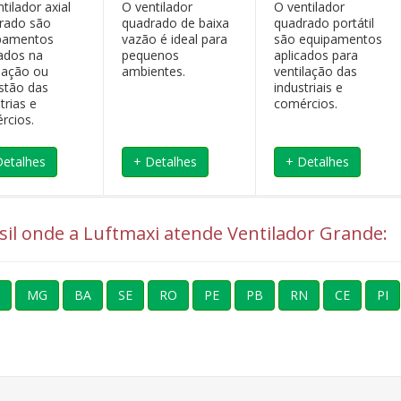
tilador axial
O ventilador
O ventilador
rado são
quadrado de baixa
quadrado portátil
pamentos
vazão é ideal para
são equipamentos
cados na
pequenos
aplicados para
lação ou
ambientes.
ventilação das
stão das
industriais e
trias e
comércios.
rcios.
Detalhes
+ Detalhes
+ Detalhes
asil onde a Luftmaxi atende Ventilador Grande:
MG
BA
SE
RO
PE
PB
RN
CE
PI