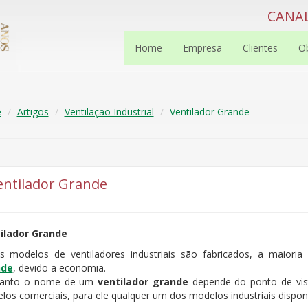
CANAL
Home
Empresa
Clientes
O
e
Artigos
Ventilação Industrial
Ventilador Grande
entilador Grande
ilador Grande
os modelos de ventiladores industriais são fabricados, a maio
nde
, devido a economia.
anto o nome de um
ventilador grande
depende do ponto de vis
os comerciais, para ele qualquer um dos modelos industriais disponí