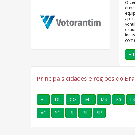
O ven
quad
equi
apli
venti
exau
indus
comé
+ 
Principais cidades e regiões do Br
AL
DF
GO
MT
MS
RS
ES
AC
SC
RJ
PR
SP