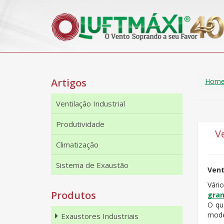
Artigos
Hom
Ventilação Industrial
Produtividade
V
Climatização
Sistema de Exaustão
Vent
Vári
Produtos
gra
O qu
model
Exaustores Industriais